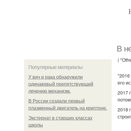
В н
( "Othe
Популярные материалы
"2016
У вич и рака обнаружили
его и
одинаковый препятствующий
лечению механизм.
2017 
потом
В России создали первый
плазменный двигатель на криптоне.
2018 
строи
Экстернат в старших классах
школы