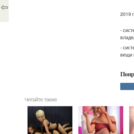
⇦
2019 г
- сис
владе
- сис
вещи 
Понр
Читайте также