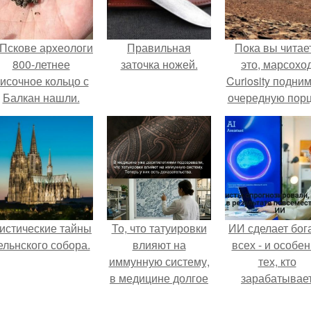
 Пскове археологи
Правильная
Пока вы читае
800-летнее
заточка ножей.
это, марсохо
исочное кольцо с
Curiosity подни
Балкан нашли.
очередную пор
красной пыли. 
истические тайны
То, что татуировки
ИИ сделает бог
ельнского собора.
влияют на
всех - и особе
иммунную систему,
тех, кто
в медицине долгое
зарабатывае
время
меньше всего