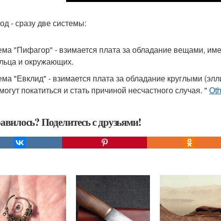
од - сразу две системы:
тема "Пифагор" - взимается плата за обладание вещами, им
льца и окружающих.
тема "Евклид" - взимается плата за обладание круглыми (эл
могут покатиться и стать причиной несчастного случая. "
Ot
авилось? Поделитесь с друзьями!