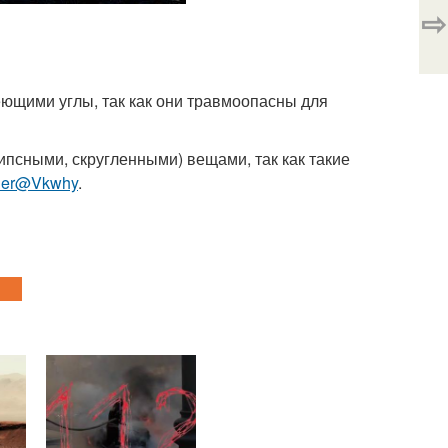
⇨
еющими углы, так как они травмоопасны для
липсными, скругленными) вещами, так как такие
her@Vkwhy
.