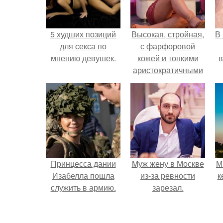
5 худших позиций
Высокая, стройная,
В
для секса по
с фарфоровой
мнению девушек.
кожей и тонкими
в
аристократичными
чертами, эль
выглядит так, будто
сошла с полотна
художника.
Принцесса дании
Mуж жену в Москве
М
Изабелла пошла
из-за ревности
к
служить в армию.
зарезал.