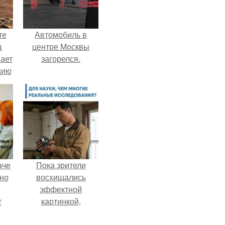
те
Автомобиль в
д
центре Москвы
мает
загорелся.
цию
6.
аче
Пока зрители
нно
восхищались
эффектной
т
картинкой,
.
создатели фильма