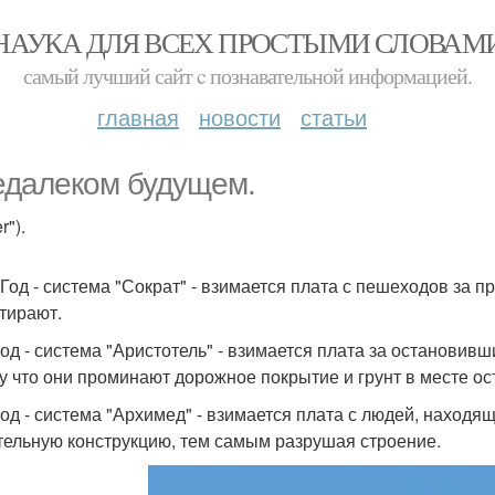
НАУКА ДЛЯ ВСЕХ ПРОСТЫМИ СЛОВАМ
самый лучший сайт c познавательной информацией.
главная
новости
статьи
едалеком будущем.
r").
 Год - система "Сократ" - взимается плата с пешеходов за п
стирают.
год - система "Аристотель" - взимается плата за останови
у что они проминают дорожное покрытие и грунт в месте ос
год - система "Архимед" - взимается плата с людей, находящ
тельную конструкцию, тем самым разрушая строение.