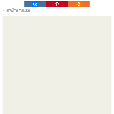
Читайте также
Пальцы гнутся в обратную сторону. Почему некоторые
люди умеют выгибать палец в обратную сторону?
Мрачный прогноз о распространении бактериальных