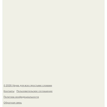
В сеть просочились свежие кадры со съёмок
киноадаптации "Рапунцель", и всё внимание
моментально оказалось приковано к Тиган крофт.
Мистические тайны кельнского собора.
© 2026 Наука для всех простыми словами
Контакты
Пользовательское соглашение
Политика конфидециальности
Обратная связь