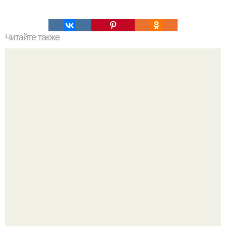
Читайте также
Наука Что это простыми словами. Что такое
антиматерия?