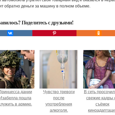
ит обратно деньги за машину в полном объеме.
авилось? Поделитесь с друзьями!
Принцесса дании
Чувство тревоги
В сеть просочил
Изабелла пошла
после
свежие кадры 
служить в армию.
употребления
съёмок
алкоголя.
киноадаптаци