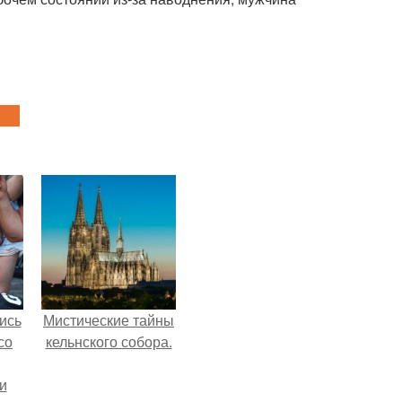
ись
Мистические тайны
со
кельнского собора.
и