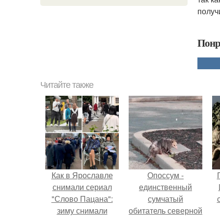
получ
Понр
Читайте также
Как в Ярославле
Опоссум -
снимали сериал
единственный
"Слово Пацана":
сумчатый
зиму снимали
обитатель северной