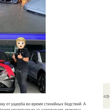
⇨
ку от ущерба во время стихийных бедствий. А
абочем состоянии из-за наводнения, мужчина