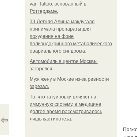
van Tattoo, основанный в
Роттердаме.
33-Летняя Алиша макдугалл
принимала препараты для
похудения на фоне
полиэндокринного метаболического
овариального синдрома.
Автомобиль в центре Москвы
загорелся.
Mуж жену в Москве из-за ревности
зарезал.
То, что татуировки влияют на
иммунную систему, в медицине
долгое время рассматривалось
⇦
лишь как гипотеза.
Позже
так к