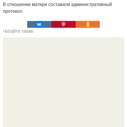
В отношении матери составили административный
протокол.
Читайте также
Для своих 62-х лет Екатерина Андреева (бессменная
ведущая программы "Время") в полном порядке.