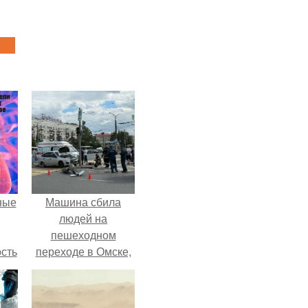
ные
Машина сбила
людей на
пешеходном
сть
переходе в Омске,
мую
пострадали 8
человек.
дов