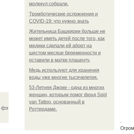
молекул собрали.
Тромботические осложнения и
COVID-19: что нужно знать
Жительница Башкирии больше не
может иметь детей после того, как
медики сделали ей аборт на
шестом месяце беременности и
оставили в матке плаценту.
Медь используют для хранения
воды уже многие тысячелетия.
53-Летняя Джоке - одна из многих
женщин, которым помог фонд Spijt
van Tattoo, основанный в
⇦
Роттердаме.
.
Огром