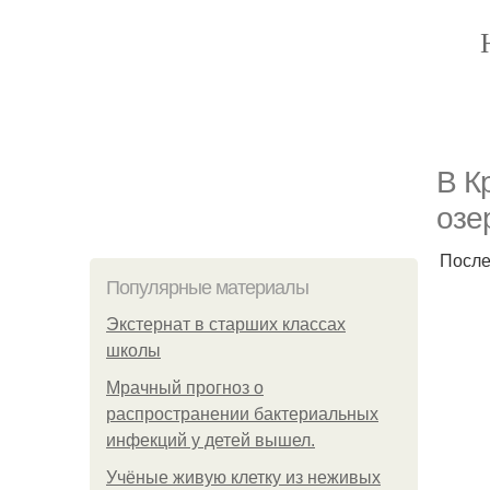
В К
озе
После
Популярные материалы
Экстернат в старших классах
школы
Мрачный прогноз о
распространении бактериальных
инфекций у детей вышел.
Учёные живую клетку из неживых