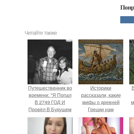
Понр
Читайте также
Путешественник во
Историки
времени: "Я Попал
рассказали, какие
В 2749 ГОД И
мифы о древней
м
Провёл В Будущем
Греции нам
ДВА Года".
навязало кино.
б