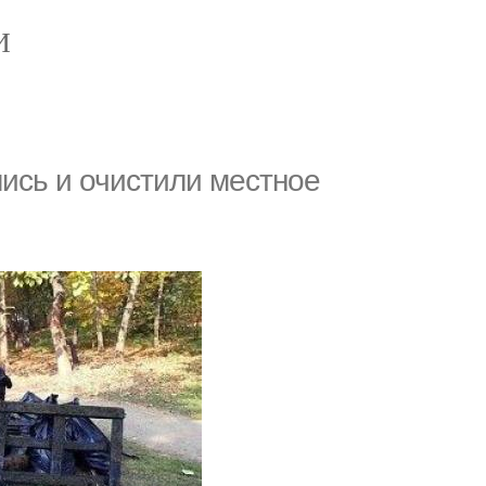
И
ись и очистили местное