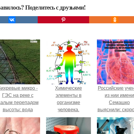
авилось? Поделитесь с друзьями!
Вихревые микро -
Химические
Российские уче
ГЭС на реке с
элементы в
из нии имени
алым перепадом
организме
Семашко
высоты: вода
человека.
выяснили: скоро
закручивается в
старения напря
етонной камере и
зависит от
вращает
состояния сосу