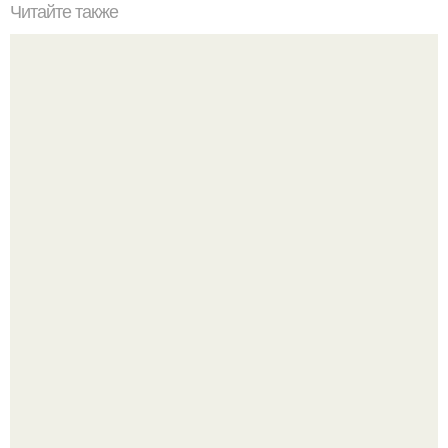
Читайте также
Это невероятное фото было сделано в чернобыле 24
апреля 1997 года.
Высокая, стройная, с фарфоровой кожей и тонкими
аристократичными чертами, эль выглядит так, будто