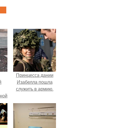
Принцесса дании
й
Изабелла пошла
служить в армию.
рной