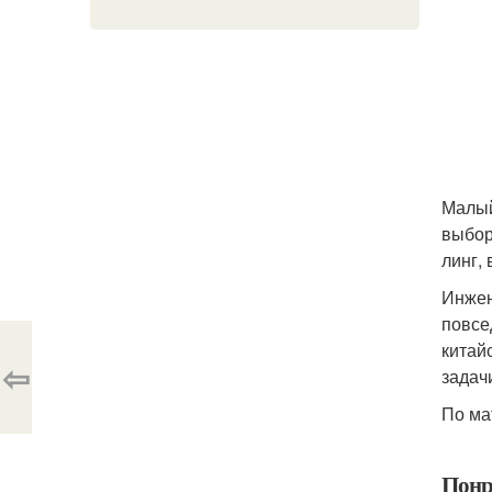
Малый
выбор
линг,
Инжен
повсе
китай
⇦
задач
По ма
Понр