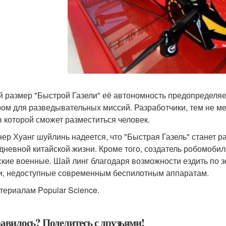
 размер "Быстрой Газели" её автономность предопределяе
ом для разведывательных миссий. Разработчики, тем не ме
 в которой сможет разместиться человек.
ер Хуанг шуйлинь надеется, что "Быстрая Газель" станет 
дневной китайской жизни. Кроме того, создатель робомобил
ские военные. Шай линг благодаря возможности ездить по 
и, недоступные современным беспилотным аппаратам.
териалам Popular Science.
авилось? Поделитесь с друзьями!