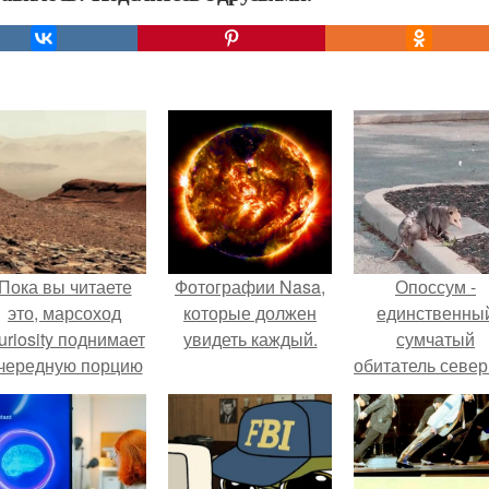
Пока вы читаете
Фотографии Nasa,
Опоссум -
это, марсоход
которые должен
единственны
uriosity поднимает
увидеть каждый.
сумчатый
чередную порцию
обитатель севе
красной пыли. 6.
америки.