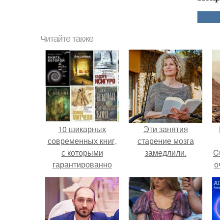
Читайте также
10 шикарных
Эти занятия
современных книг,
старение мозга
с которыми
замедлили.
C
гарантированно
о
теряешь счет
времени!