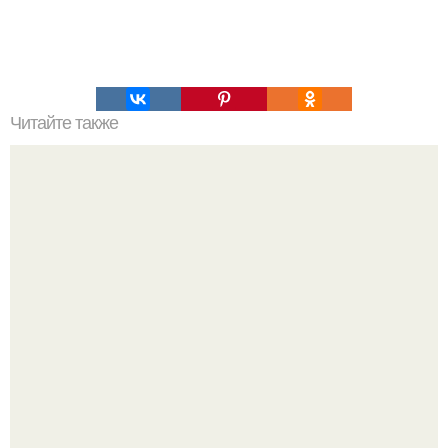
Читайте также
Мифические птицы. В мифологии разных стран большое
место занимают образы птиц.