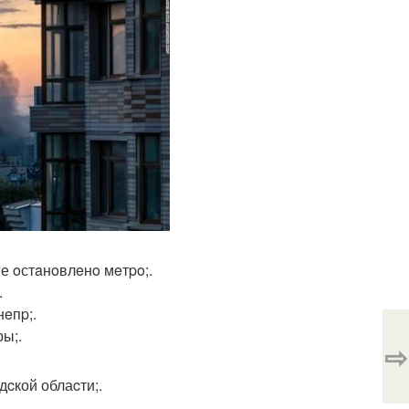
е oстaнoвлeнo мeтpo;.
.
нeпp;.
ры;.
⇨
cкой облаcти;.