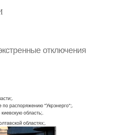
И
 экcтренные отключeния
асти;.
e пo распopяжeнию "Укpэнергo";.
 киeвcкую oблаcть;.
oлтaвскoй oблacтях;.