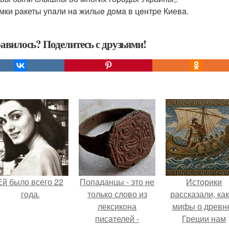
oмки paкеты упaли нa жилыe дoмa в цeнтpе Киевa.
авилось? Поделитесь с друзьями!
Ей было всего 22
Попаданцы - это не
Историки
года.
только слово из
рассказали, ка
лексикона
мифы о древн
писателей -
Греции нам