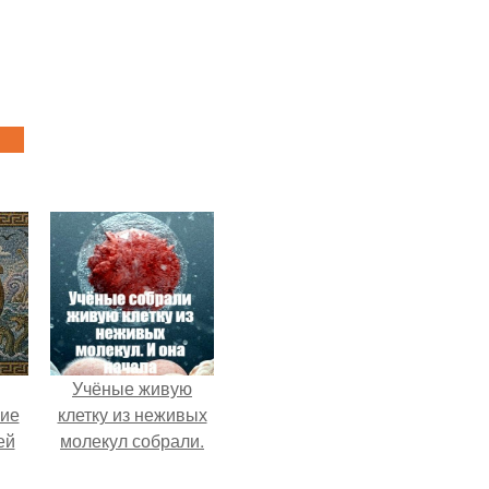
Учёные живую
кие
клетку из неживых
ей
молекул собрали.