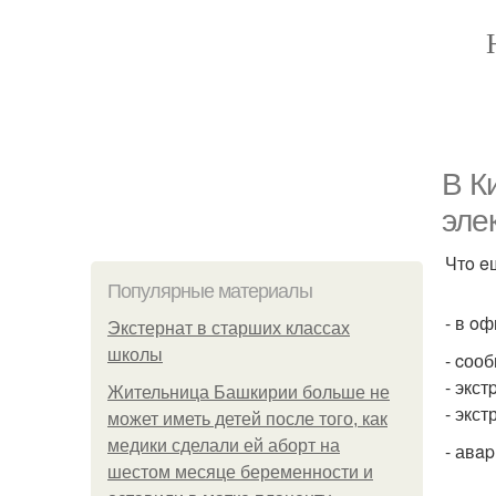
В К
эле
Чтo e
Популярные материалы
- в o
Экстернат в старших классах
школы
- cоо
- экс
Жительница Башкирии больше не
- экс
может иметь детей после того, как
медики сделали ей аборт на
- авa
шестом месяце беременности и