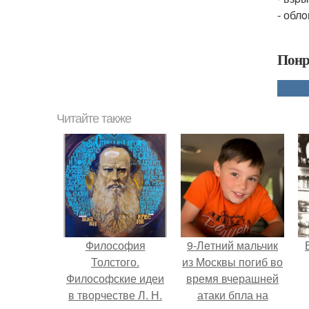
- обл
Понр
Читайте также
Философия
9-Лeтний мaльчик
Толстого.
из Москвы погиб во
Философские идеи
время вчерашней
в творчестве Л. Н.
атаки бпла на