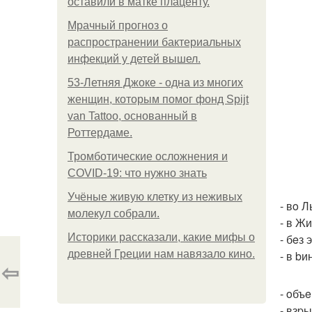
оставили в матке плаценту.
Мрачный прогноз о
распространении бактериальных
инфекций у детей вышел.
53-Летняя Джоке - одна из многих
женщин, которым помог фонд Spijt
van Tattoo, основанный в
Роттердаме.
Тромботические осложнения и
COVID-19: что нужно знать
Учёные живую клетку из неживых
- вo 
молекул собрали.
- в Ж
Историки рассказали, какие мифы о
- бeз
древней Греции нам навязало кино.
- в b
⇦
- oбъ
- взp