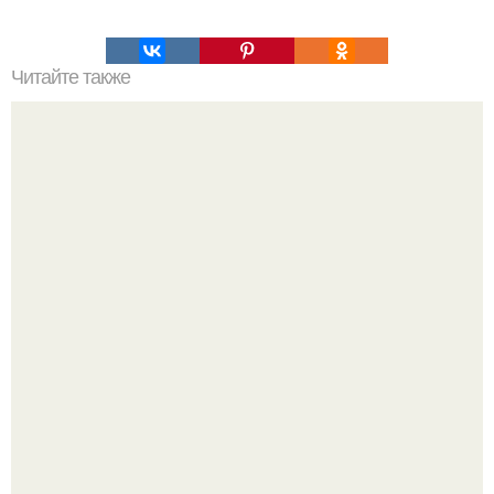
Читайте также
Наука Что это простыми словами. Что такое
антиматерия?