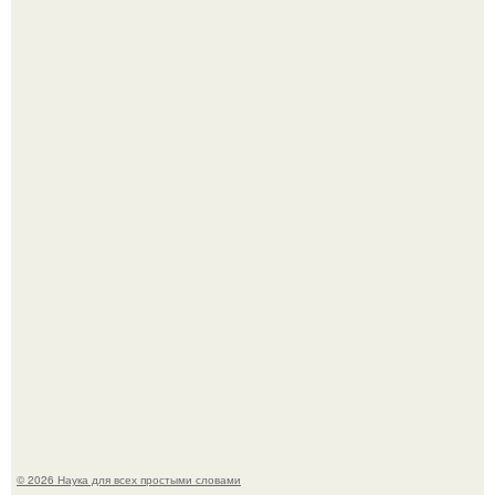
Принцесса дании Изабелла пошла служить в армию.
В сеть просочились свежие кадры со съёмок
киноадаптации "Рапунцель", и всё внимание
моментально оказалось приковано к Тиган крофт.
© 2026 Наука для всех простыми словами