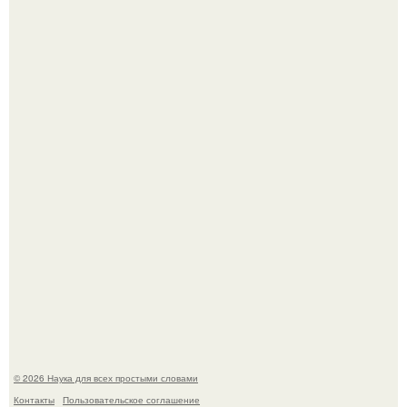
Принцесса дании Изабелла пошла служить в армию.
В сеть просочились свежие кадры со съёмок
киноадаптации "Рапунцель", и всё внимание
моментально оказалось приковано к Тиган крофт.
© 2026 Наука для всех простыми словами
Контакты
Пользовательское соглашение