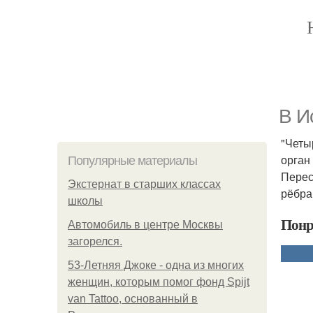
В И
"Четы
орган
Популярные материалы
Перес
Экстернат в старших классах
рёбра
школы
Понр
Автомобиль в центре Москвы
загорелся.
53-Летняя Джоке - одна из многих
женщин, которым помог фонд Spijt
van Tattoo, основанный в