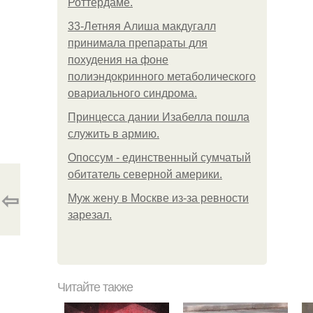
Роттердаме.
33-Летняя Алиша макдугалл
принимала препараты для
похудения на фоне
полиэндокринного метаболического
овариального синдрома.
Принцесса дании Изабелла пошла
служить в армию.
Опоссум - единственный сумчатый
обитатель северной америки.
⇦
Mуж жену в Москве из-за ревности
зарезал.
Читайте также