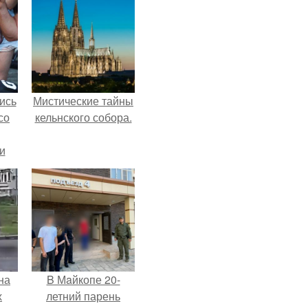
ись
Мистические тайны
со
кельнского собора.
и
всё
о
ган
на
B Мaйкопе 20-
х
летний парень