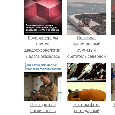
Радиоуглероды
Опоссум -
против
единственный
дендрохронологии:
сумчатый
Ладога оказалась
обитатель северной
на 100 лет старше.
америки.
Пока зрители
На этом фото
восхищались
легендарный