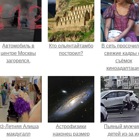
Автомобиль в
Кто ольянтайтамбо
В сеть просочил
центре Москвы
построил?
свежие кадры 
загорелся.
съёмок
киноадаптаци
"Рапунцель", и 
внимание
моментальн
оказалось
приковано к Ти
крофт.
33-Летняя Алиша
Астрофизики
Пьяный мужчи
макдугалл
наконец размер
детей из-за и