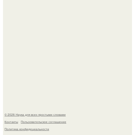
В участника сво ударила молния, когда он был на
лошади.
Физики существование глюбола - новой формы материи
подтвердили.
© 2026 Наука для всех простыми словами
Контакты
Пользовательское соглашение
Политика конфидециальности