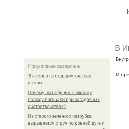
В И
Внутр
Популярные материалы
Матре
Экстернат в старших классах
школы
Почему экспедиции к южному
полюсу погибали при загадочных
обстоятельствах?
Из старого зелёного патрубка
вырывается струя по ровной дуге и