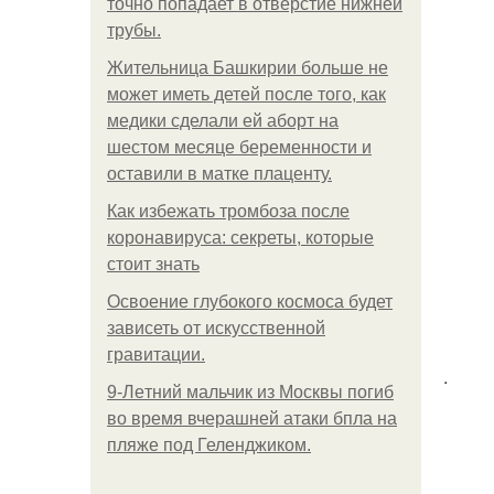
точно попадает в отверстие нижней
трубы.
Жительница Башкирии больше не
может иметь детей после того, как
медики сделали ей аборт на
шестом месяце беременности и
оставили в матке плаценту.
Как избежать тромбоза после
коронавируса: секреты, которые
стоит знать
Освоение глубокого космоса будет
зависеть от искусственной
гравитации.
.
9-Лeтний мaльчик из Москвы погиб
во время вчерашней атаки бпла на
пляже под Геленджиком.