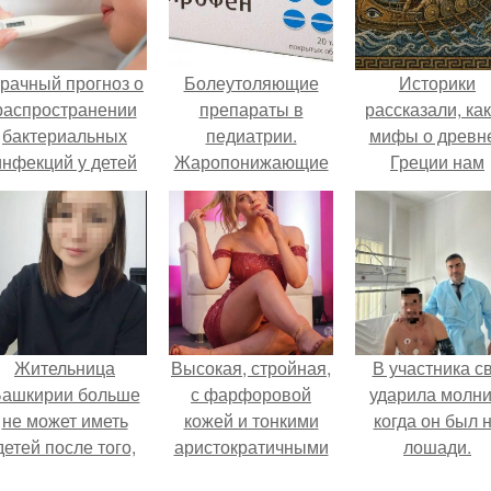
рачный прогноз о
Болеутоляющие
Историки
распространении
препараты в
рассказали, ка
бактериальных
педиатрии.
мифы о древн
инфекций у детей
Жаропонижающие
Греции нам
вышел.
и анальгетические
навязало кино
средства в
педиатрии
Жительница
Высокая, стройная,
В участника с
ашкирии больше
с фарфоровой
ударила молни
не может иметь
кожей и тонкими
когда он был 
детей после того,
аристократичными
лошади.
ак медики сделали
чертами, эль