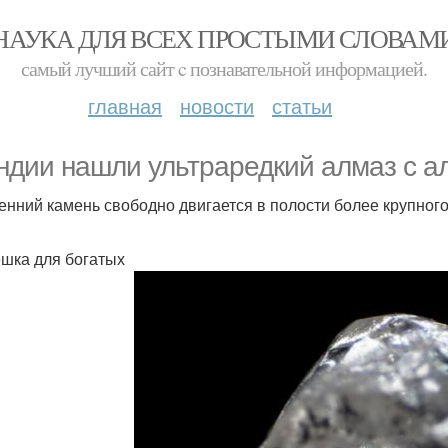
НАУКА ДЛЯ ВСЕХ ПРОСТЫМИ СЛОВАМ
самый лучший сайт c познавательной информацией.
главная
новости
статьи
ндии нашли ультраредкий алмаз с а
енний камень свободно двигается в полости более крупного
шка для богатых