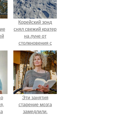
Корейский зонд
кие
снял свежий кратер
ей
на луне от
столкновения с
.
обломком Falcon 9.
во
Эти занятия
я,
старение мозга
на
замедлили.