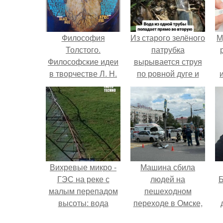
Философия
Из старого зелёного
М
Толстого.
патрубка
Философские идеи
вырывается струя
в творчестве Л. Н.
по ровной дуге и
Толстого.
точно попадает в
отверстие нижней
трубы.
Вихревые микро -
Машина сбила
ГЭС на реке с
людей на
Б
малым перепадом
пешеходном
высоты: вода
переходе в Омске,
закручивается в
пострадали 8
к