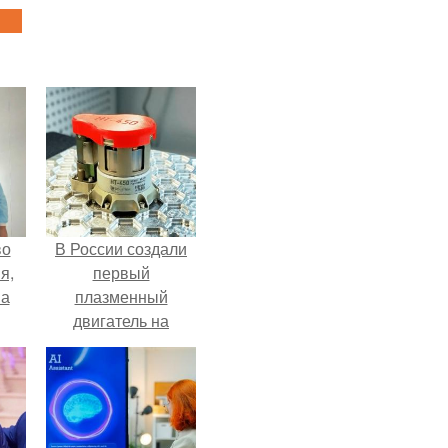
во
В России создали
я,
первый
на
плазменный
двигатель на
криптоне.