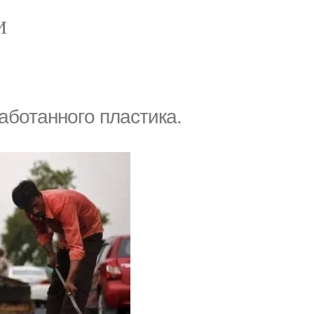
И
аботанногo пластикa.