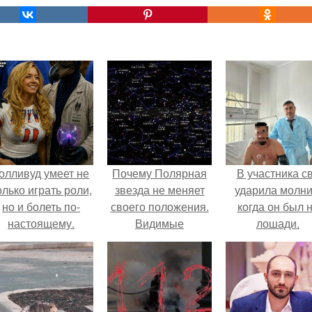
олливуд умеет не
Почему Полярная
В участника с
олько играть роли,
звезда не меняет
ударила молни
но и болеть по-
своего положения.
когда он был 
настоящему.
Видимые
лошади.
положения светил.