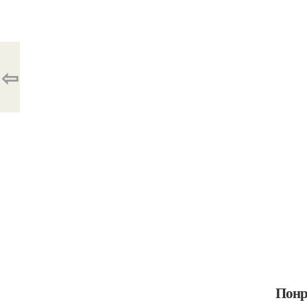
⇦
Понр