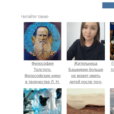
Читайте также
Философия
Жительница
Г
Толстого.
Башкирии больше
т
Философские идеи
не может иметь
в творчестве Л. Н.
детей после того,
Толстого.
как медики сделали
ей аборт на шестом
месяце
беременности и
оставили в матке