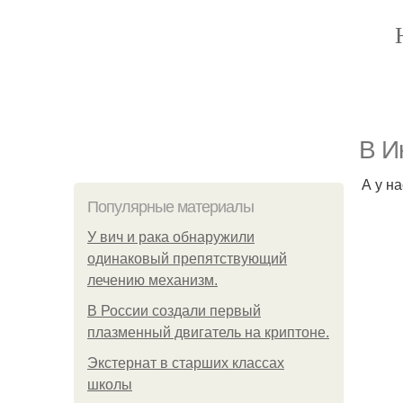
В И
А у н
Популярные материалы
У вич и рака обнаружили
одинаковый препятствующий
лечению механизм.
В России создали первый
плазменный двигатель на криптоне.
Экстернат в старших классах
школы