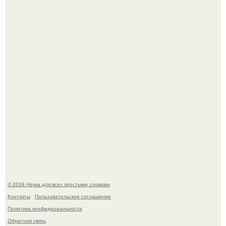
53-Летняя Джоке - одна из многих женщин, которым
помог фонд Spijt van Tattoo, основанный в Роттердаме.
Пока зрители восхищались эффектной картинкой,
создатели фильма фактически построили одну из самых
точных визуальных моделей чёрной дыры.
© 2026 Наука для всех простыми словами
Контакты
Пользовательское соглашение
Политика конфидециальности
Обратная связь