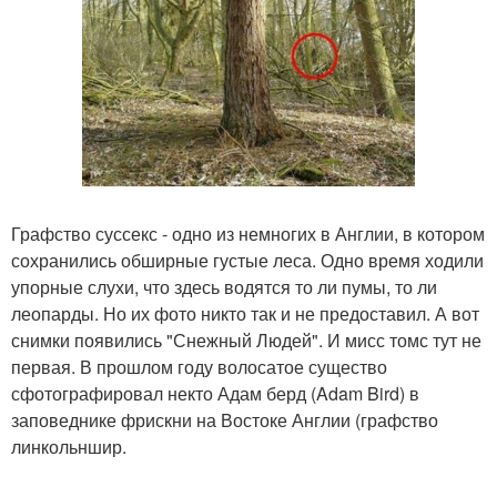
Графство суссекс - одно из немногих в Англии, в котором
сохранились обширные густые леса. Одно время ходили
упорные слухи, что здесь водятся то ли пумы, то ли
леопарды. Но их фото никто так и не предоставил. А вот
снимки появились "Снежный Людей". И мисс томс тут не
первая. В прошлом году волосатое существо
сфотографировал некто Адам берд (Adam Bird) в
заповеднике фрискни на Востоке Англии (графство
линкольншир.