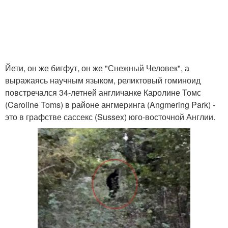
Йети, он же бигфут, он же "Снежный Человек", а
выражаясь научным языком, реликтовый гоминоид
повстречался 34-летней англичанке Каролине Томс
(Caroline Toms) в районе ангмеринга (Angmering Park) -
это в графстве сассекс (Sussex) юго-восточной Англии.