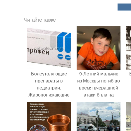
Читайте также
Болеутоляющие
9-Лeтний мaльчик
препараты в
из Москвы погиб во
педиатрии.
время вчерашней
Жаропонижающие
атаки бпла на
и анальгетические
пляже под
средства в
Геленджиком.
педиатрии