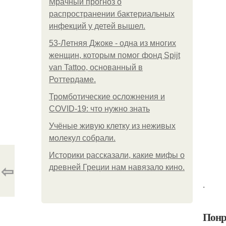
Мрачный прогноз о
распространении бактериальных
инфекций у детей вышел.
53-Летняя Джоке - одна из многих
женщин, которым помог фонд Spijt
van Tattoo, основанный в
Роттердаме.
Тромботические осложнения и
COVID-19: что нужно знать
Учёные живую клетку из неживых
молекул собрали.
Историки рассказали, какие мифы о
⇦
древней Греции нам навязало кино.
.
Понр