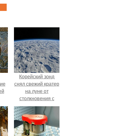
Корейский зонд
кие
снял свежий кратер
ей
на луне от
столкновения с
.
обломком Falcon 9.