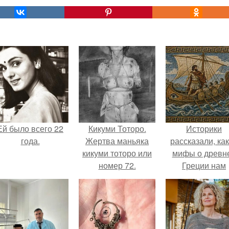
Ей было всего 22
Кикуми Тоторо.
Историки
года.
Жертва маньяка
рассказали, ка
кикуми тоторо или
мифы о древн
номер 72.
Греции нам
навязало кино