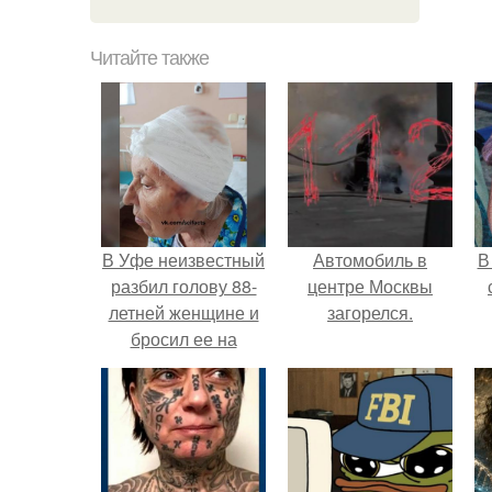
Читайте также
В Уфе неизвестный
Автомобиль в
В
разбил голову 88-
центре Москвы
летней женщине и
загорелся.
бросил ее на
асфальт.
"
п