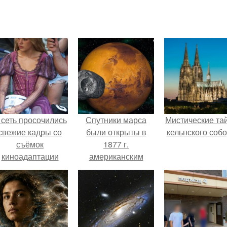
 сеть просочились
Спутники марса
Мистические та
свежие кадры со
были открыты в
кельнского собо
съёмок
1877 г.
киноадаптации
американским
Рапунцель", и всё
астрономом а.
внимание
холлом.
моментально
оказалось
риковано к Тиган