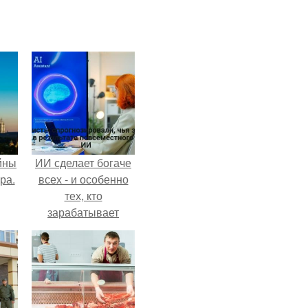
йны
ИИ сделает богаче
ра.
всех - и особенно
тех, кто
зарабатывает
меньше всего.