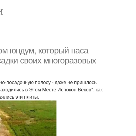
И
ом юндум, который наса
садки своих многоразовых
тно-посадочную полосу - даже не пришлось
аходились в Этом Месте Испокон Веков", как
ялись эти плиты.