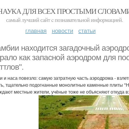
НАУКА ДЛЯ ВСЕХ ПРОСТЫМИ СЛОВАМ
самый лучший сайт c познавательной информацией.
главная
новости
статьи
амбии находится загадочный аэродр
рало как запасной аэродром для по
ттлов".
и и наса повезло: самую затратную часть аэродрома - взле
ть, тщательно подогнанные монолитные каменные плиты "Н
ждают местные жители, учёные тоже не объясняют откуда вз