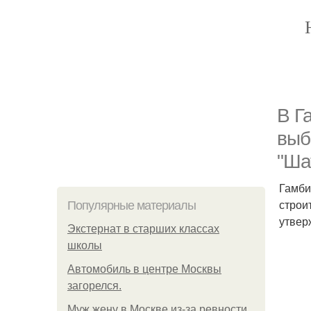
В Г
выб
"Ша
Гамби
строи
Популярные материалы
утвер
Экстернат в старших классах
школы
Автомобиль в центре Москвы
загорелся.
Mуж жену в Москве из-за ревности