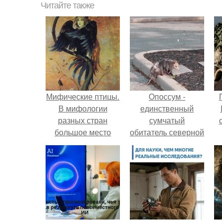
Читайте также
Мифические птицы.
Опоссум -
В мифологии
единственный
разных стран
сумчатый
большое место
обитатель северной
занимают образы
америки.
птиц.