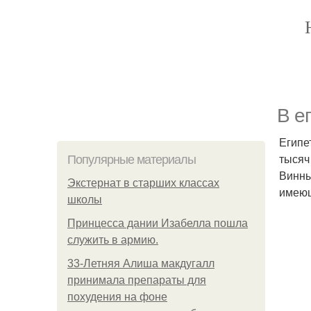
В е
Египе
тысяч 
Популярные материалы
Винны
Экстернат в старших классах
имеющ
школы
Принцесса дании Изабелла пошла
служить в армию.
33-Летняя Алиша макдугалл
принимала препараты для
похудения на фоне