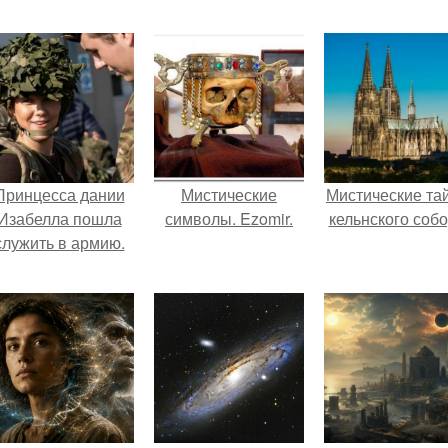
Принцесса дании
Мистические
Мистические та
Изабелла пошла
символы. Ezomir.
кельнского собо
служить в армию.