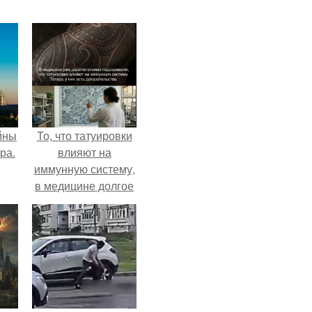
йны
То, что татуировки
ра.
влияют на
иммунную систему,
в медицине долгое
время
рассматривалось
лишь как гипотеза.