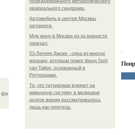
полиэндокринного метаболического
овариального синдрома.
Автомобиль в центре Москвы
загорелся.
Mуж жену в Москве из-за ревности
зарезал.
.
53-Летняя Джоке - одна из многих
женщин, которым помог фонд Spijt
Понр
van Tattoo, основанный в
Роттердаме.
То, что татуировки влияют на
⇦
иммунную систему, в медицине
долгое время рассматривалось
лишь как гипотеза.