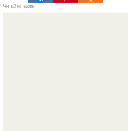
Читайте также
До выхода фильма "Холоп" имя актрисы ольги дибцевой
знали единицы.
Язык дятла - необычный природный механизм.