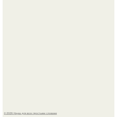
Физики существование глюбола - новой формы материи
подтвердили.
Принцесса дании Изабелла пошла служить в армию.
© 2026 Наука для всех простыми словами