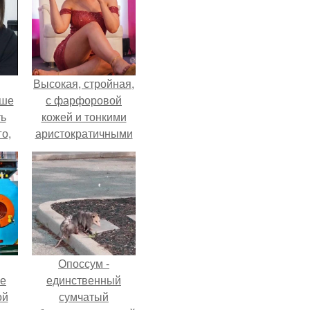
Высокая, стройная,
ьше
с фарфоровой
ть
кожей и тонкими
го,
аристократичными
али
чертами, эль
стом
выглядит так, будто
сошла с полотна
 и
художника.
ке
Опоссум -
ие
единственный
ой
сумчатый