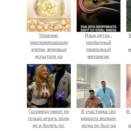
Терапию,
Язык дятла -
омолаживающую
необычный
клетки, впервые
природный
м
испытали на
механизм.
человеке.
б
Голливуд умеет не
В участника сво
В
только играть роли,
ударила молния,
но и болеть по-
когда он был на
в