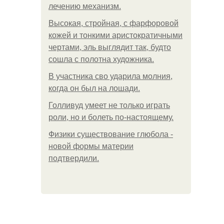
лечению механизм.
Высокая, стройная, с фарфоровой
кожей и тонкими аристократичными
чертами, эль выглядит так, будто
сошла с полотна художника.
В участника сво ударила молния,
когда он был на лошади.
Голливуд умеет не только играть
роли, но и болеть по-настоящему.
Физики существование глюбола -
новой формы материи
подтвердили.