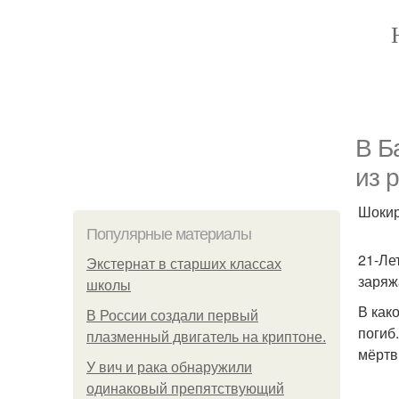
В Б
из 
Шокир
Популярные материалы
21-Ле
Экстернат в старших классах
заряж
школы
В как
В России создали первый
погиб
плазменный двигатель на криптоне.
мёртв
У вич и рака обнаружили
одинаковый препятствующий