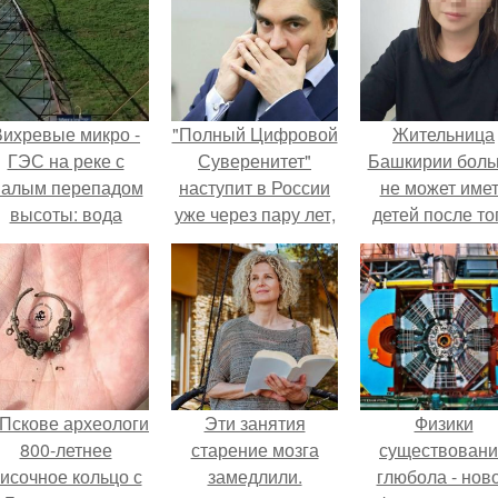
Вихревые микро -
"Полный Цифровой
Жительница
ГЭС на реке с
Суверенитет"
Башкирии бол
алым перепадом
наступит в России
не может име
высоты: вода
уже через пару лет,
детей после то
закручивается в
заявили в госдуме.
как медики сдел
етонной камере и
ей аборт на ше
вращает
месяце
вертикальную
беременности
турбину.
оставили в мат
плаценту.
 Пскове археологи
Эти занятия
Физики
800-летнее
старение мозга
существован
исочное кольцо с
замедлили.
глюбола - нов