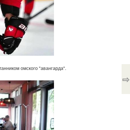
танником омского "авангарда".
⇨