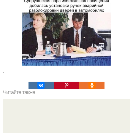
.
Читайте также