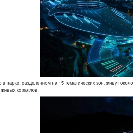
го в парке, разделенном на 15 тематических зон, живут окол
 живых кораллов.