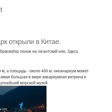
И
рк открыли в Китае.
paceship похож на гигантский нло. Здесь
 м, а площадь - около 400 м. океанариум может
 самая большая в мире аквариумная витрина и
рупнейший морской музей