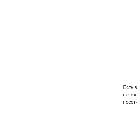
Есть 
посвя
посет