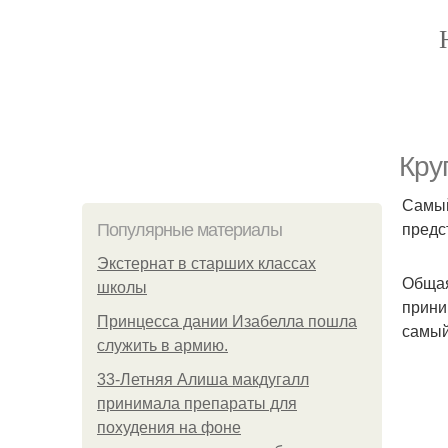
Кру
Самый
предс
Популярные материалы
Экстернат в старших классах
Общая
школы
прини
Принцесса дании Изабелла пошла
самый
служить в армию.
33-Летняя Алиша макдугалл
принимала препараты для
похудения на фоне