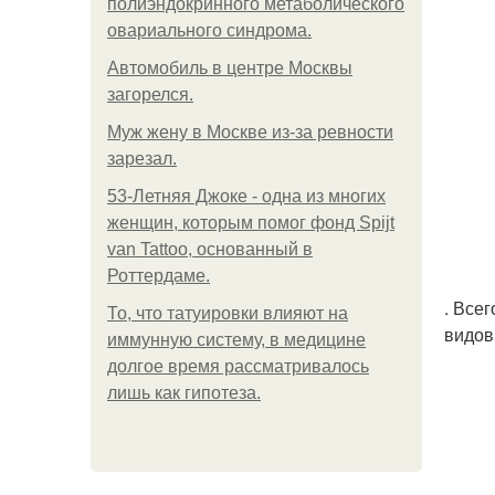
полиэндокринного метаболического
овариального синдрома.
Автомобиль в центре Москвы
загорелся.
Mуж жену в Москве из-за ревности
зарезал.
53-Летняя Джоке - одна из многих
женщин, которым помог фонд Spijt
van Tattoo, основанный в
Роттердаме.
. Все
То, что татуировки влияют на
видов
иммунную систему, в медицине
долгое время рассматривалось
лишь как гипотеза.