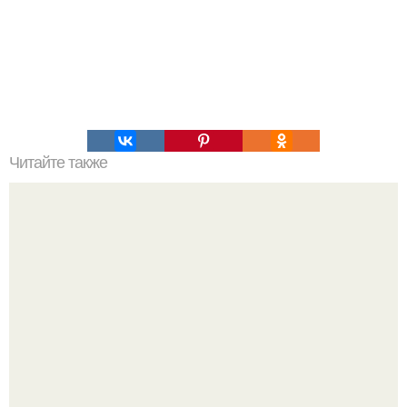
Читайте также
Изобретения Леонардо да Винчи, опередившие свое
время.