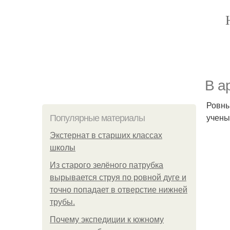
В а
Ровны
учены
Популярные материалы
Экстернат в старших классах
школы
Из старого зелёного патрубка
вырывается струя по ровной дуге и
точно попадает в отверстие нижней
трубы.
Почему экспедиции к южному