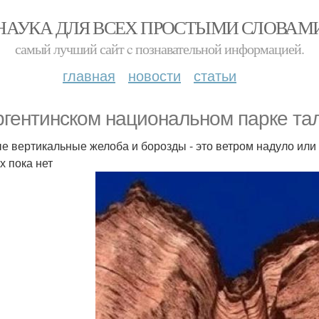
НАУКА ДЛЯ ВСЕХ ПРОСТЫМИ СЛОВАМ
самый лучший сайт c познавательной информацией.
главная
новости
статьи
ргентинском национальном парке та
е вертикальные желоба и борозды - это ветром надуло ил
х пока нет