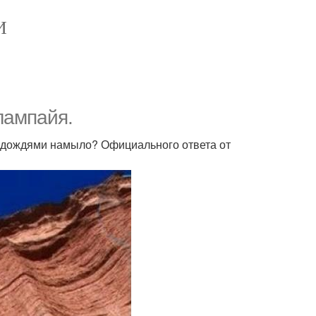
И
лампайя.
и дождями намыло? Официального ответа от