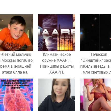
9-Лeтний мaльчик
Климатическое
Телескоп
з Москвы погиб во
оружие ХААРП.
"Эйнштейн" зас
время вчерашней
Принципы работы
гибель звезды в
атаки бпла на
ХААРП.
млн световых 
пляже под
от земли.
Геленджиком.