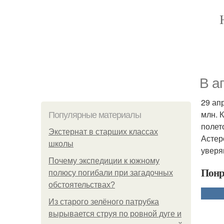
В а
29 ап
млн. 
Популярные материалы
полет
Экстернат в старших классах
Астер
школы
уверя
Почему экспедиции к южному
Понр
полюсу погибали при загадочных
обстоятельствах?
Из старого зелёного патрубка
вырывается струя по ровной дуге и