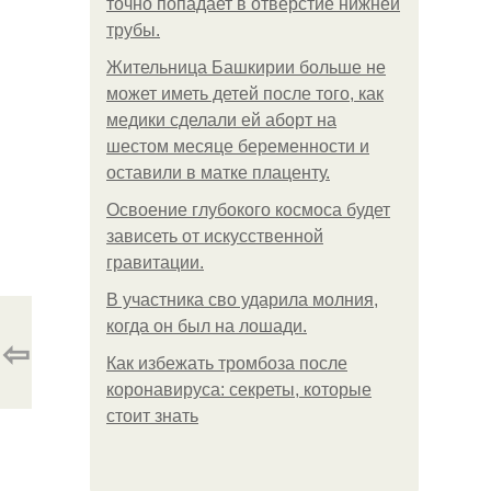
точно попадает в отверстие нижней
трубы.
Жительница Башкирии больше не
может иметь детей после того, как
медики сделали ей аборт на
шестом месяце беременности и
оставили в матке плаценту.
Освоение глубокого космоса будет
зависеть от искусственной
гравитации.
В участника сво ударила молния,
когда он был на лошади.
⇦
Как избежать тромбоза после
коронавируса: секреты, которые
стоит знать