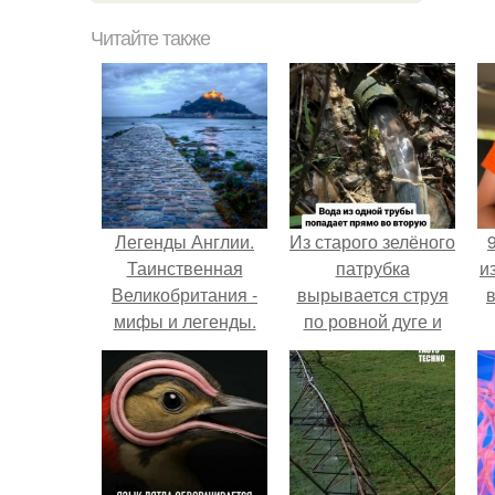
Читайте также
Легенды Англии.
Из старого зелёного
Таинственная
патрубка
и
Великобритания -
вырывается струя
мифы и легенды.
по ровной дуге и
точно попадает в
отверстие нижней
трубы.