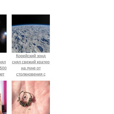
Корейский зонд
нял
снял свежий кратер
 500
на луне от
лет
столкновения с
обломком Falcon 9.