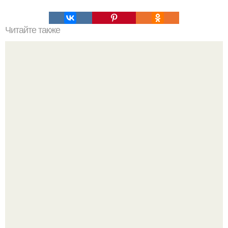
Читайте также
Философия Толстого. Философские идеи в творчестве Л.
Н. Толстого.