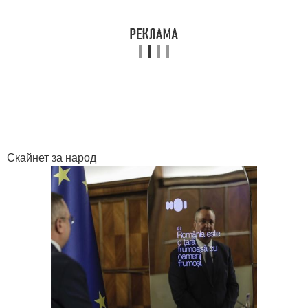
Скайнет за народ