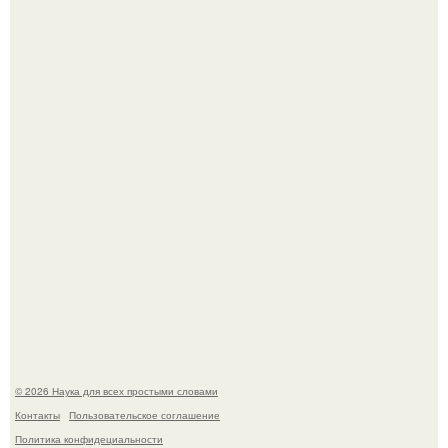
В участника сво ударила молния, когда он был на
лошади.
Физики существование глюбола - новой формы материи
подтвердили.
© 2026 Наука для всех простыми словами
Контакты
Пользовательское соглашение
Политика конфидециальности