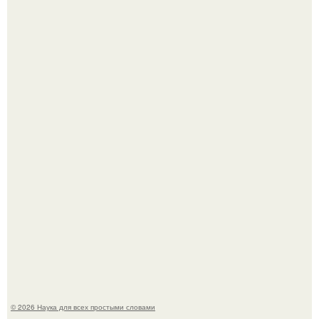
Мистические тайны кельнского собора.
53-Летняя Джоке - одна из многих женщин, которым
помог фонд Spijt van Tattoo, основанный в Роттердаме.
© 2026 Наука для всех простыми словами