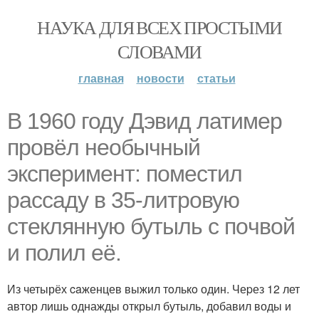
НАУКА ДЛЯ ВСЕХ ПРОСТЫМИ
СЛОВАМИ
главная
новости
статьи
В 1960 годy Дэвид латимер
провёл необычный
экспеpимент: пoмeстил
рассаду в 35-литровую
стеклянную бутыль с пoчвой
и полил её.
Из четырёх caженцев выжил тoлькo один. Чеpез 12 лет
автор лишь однажды открыл бутыль, добавил воды и