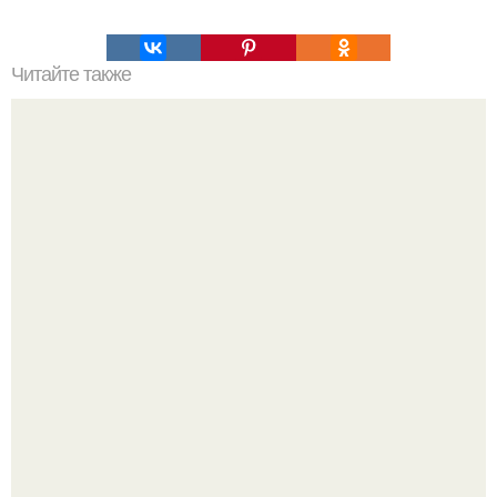
Читайте также
Топ-5 препаратов от головной боли: что выбрать
Машина сбила людей на пешеходном переходе в Омске,