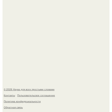
аристократичными чертами, эль выглядит так, будто
сошла с полотна художника.
В Пскове археологи 800-летнее височное кольцо с
Балкан нашли.
© 2026 Наука для всех простыми словами
Контакты
Пользовательское соглашение
Политика конфидециальности
Обратная связь