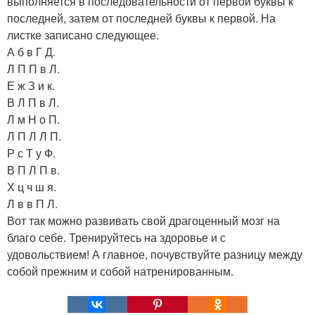
выполняется в последовательности от первой буквы к
последней, затем от последней буквы к первой. На
листке записано следующее.
А б в Г Д.
Л П П в Л.
Е ж З и к.
В Л П в Л.
Л м Н о П.
Л П Л Л П.
Р с Т у Ф.
В П Л П в.
Х ц ч ш я.
Л в в П Л.
Вот так можно развивать свой драгоценный мозг на
благо себе. Тренируйтесь на здоровье и с
удовольствием! А главное, почувствуйте разницу между
собой прежним и собой натренированным.