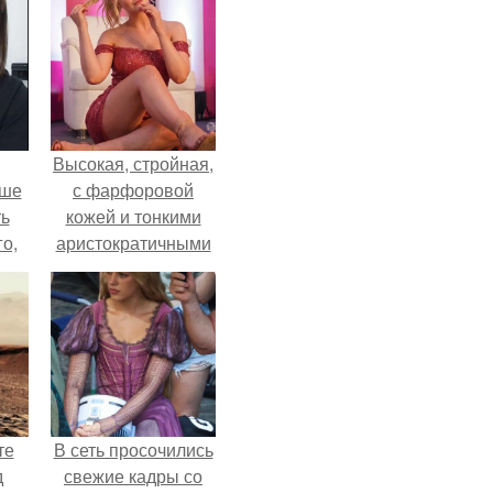
Высокая, стройная,
ьше
с фарфоровой
ть
кожей и тонкими
го,
аристократичными
али
чертами, эль
стом
выглядит так, будто
сошла с полотна
 и
художника.
ке
те
В сеть просочились
д
свежие кадры со