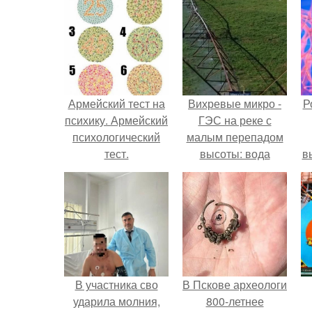
Армейский тест на
Вихревые микро -
Р
психику. Армейский
ГЭС на реке с
психологический
малым перепадом
тест.
высоты: вода
в
закручивается в
с
бетонной камере и
вращает
с
вертикальную
турбину.
В участника сво
В Пскове археологи
ударила молния,
800-летнее