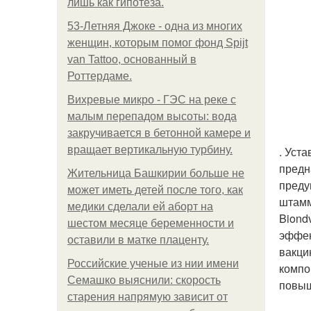
лишь как гипотеза.
53-Летняя Джоке - одна из многих
женщин, которым помог фонд Spijt
van Tattoo, основанный в
Роттердаме.
Вихревые микро - ГЭС на реке с
малым перепадом высоты: вода
закручивается в бетонной камере и
вращает вертикальную турбину.
. Уст
предн
Жительница Башкирии больше не
преду
может иметь детей после того, как
штамм
медики сделали ей аборт на
Biond
шестом месяце беременности и
эффек
оставили в матке плаценту.
вакци
Российские ученые из нии имени
компо
Семашко выяснили: скорость
повыш
старения напрямую зависит от