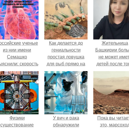
оссийские ученые
Как делается до
Жительница
из нии имени
гениальности
Башкирии бол
Семашко
простая ловушка
не может име
ыяснили: скорость
для рыб прямо на
детей после то
тарения напрямую
берегу водоема.
как медики сдел
зависит от
ей аборт на ше
остояния сосудов
месяце
и работы сердца.
беременности
оставили в мат
плаценту.
Физики
У вич и рака
Пока вы читае
существование
обнаружили
это, марсохо