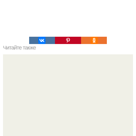
Читайте также
Армейский тест на психику. Армейский психологический
тест.