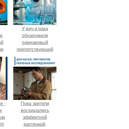
У вич и рака
ие
обнаружили
ой
одинаковый
ии
препятствующий
.
лечению механизм.
е -
Пока зрители
х
восхищались
ым
эффектной
jt
картинкой,