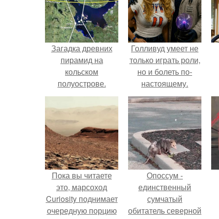
Загадка древних
Голливуд умеет не
пирамид на
только играть роли,
кольском
но и болеть по-
полуострове.
настоящему.
Пока вы читаете
Опоссум -
это, марсоход
единственный
Curiosity поднимает
сумчатый
очередную порцию
обитатель северной