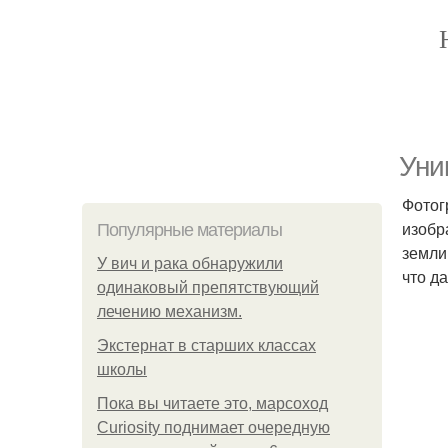
Уни
Фотог
изобр
Популярные материалы
земли
У вич и рака обнаружили
что д
одинаковый препятствующий
лечению механизм.
Экстернат в старших классах
школы
Пока вы читаете это, марсоход
Curiosity поднимает очередную