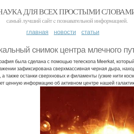
НАУКА ДЛЯ ВСЕХ ПРОСТЫМИ СЛОВАМ
самый лучший сайт c познавательной информацией.
главная
новости
статьи
кальный снимок центра млечного пут
рафия была сделана с помощью телескопа Meerkat, которы
ажении зафиксирована сверхмассивная черная дыра, наход
, а также останки сверхновых и филаменты (узкие нити косм
ает ценную информацию об активном центре нашей галакти