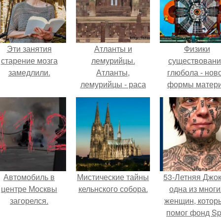
Эти занятия
Атланты и
Физики
старение мозга
лемурийцы.
существован
замедлили.
Атланты,
глюбола - нов
лемурийцы - раса
формы матер
великанов.
подтвердили
Автомобиль в
Мистические тайны
53-Летняя Джок
центре Москвы
кельнского собора.
одна из многи
загорелся.
женщин, котор
помог фонд Spi