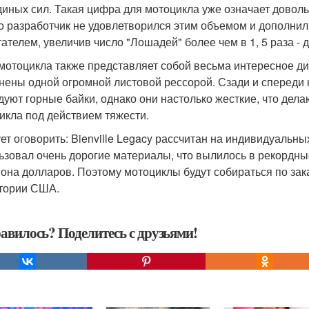
иных сил. Такая цифра для мотоцикла уже означает довольн
о разработчик не удовлетворился этим объемом и дополн
тателем, увеличив число "Лошадей" более чем в 1, 5 раза - д
мотоцикла также представляет собой весьма интересное ди
нены одной огромной листовой рессорой. Сзади и спереди
дуют горные байки, однако они настолько жесткие, что де
икла под действием тяжести.
ет оговорить: Bienville Legacy рассчитан на индивидуальны
ьзовал очень дорогие материалы, что вылилось в рекордные
она долларов. Поэтому мотоциклы будут собираться по зака
тории США.
авилось? Поделитесь с друзьями!