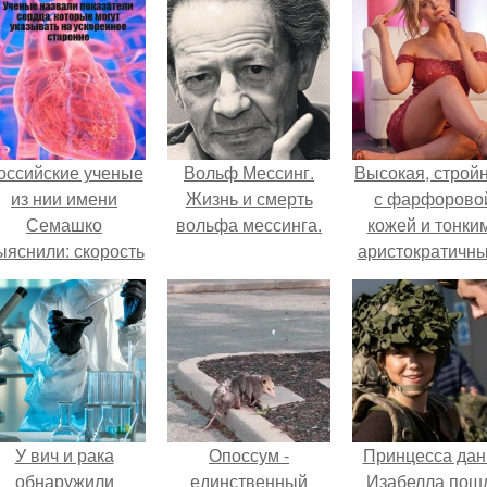
оссийские ученые
Вольф Мессинг.
Высокая, стройн
из нии имени
Жизнь и смерть
с фарфорово
Семашко
вольфа мессинга.
кожей и тонки
ыяснили: скорость
аристократичн
тарения напрямую
чертами, эль
зависит от
выглядит так, б
остояния сосудов
сошла с полот
и работы сердца.
художника.
У вич и рака
Опоссум -
Принцесса дан
обнаружили
единственный
Изабелла пош