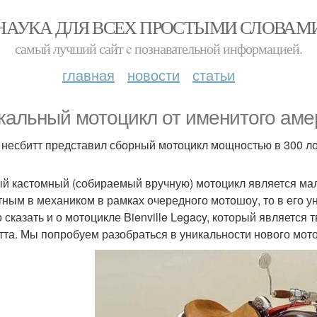
НАУКА ДЛЯ ВСЕХ ПРОСТЫМИ СЛОВАМ
самый лучший сайт c познавательной информацией.
главная
новости
статьи
кальный мотоцикл от именитого аме
. несбитт представил сборный мотоцикл мощностью в 300 л
й кастомный (собираемый вручную) мотоцикл является мал
тным в механиком в рамках очередного мотошоу, то в его у
 сказать и о мотоцикле Bienville Legacy, который является 
тта. Мы попробуем разобраться в уникальности нового мот