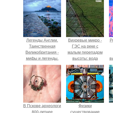
Легенды Англии.
Вихревые микро -
Р
Таинственная
ГЭС на реке с
Великобритания -
малым перепадом
мифы и легенды.
высоты: вода
в
закручивается в
с
бетонной камере и
вращает
с
вертикальную
турбину.
В Пскове археологи
Физики
800-летнее
существование