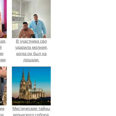
ая,
В участника сво
й
ударила молния,
ми
когда он был на
ыми
лошади.
удто
на
ии
Мистические тайны
ла
кельнского собора.