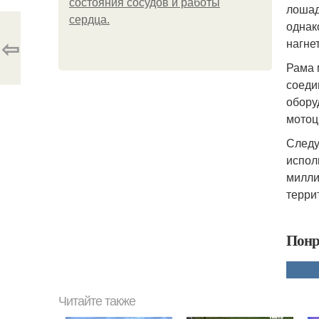
состояния сосудов и работы
лошад
сердца.
однак
⇦
нагне
Рама 
соеди
обору
мотоц
Следу
испол
милли
терри
Понр
Читайте также