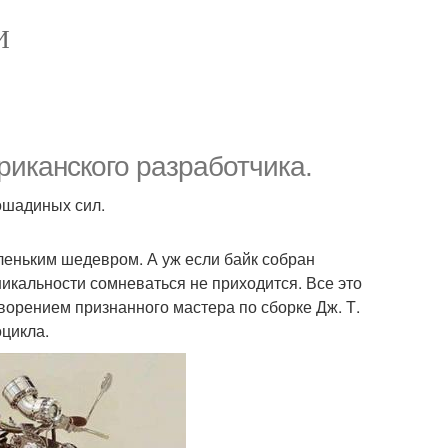
И
риканского разработчика.
ошадиных сил.
еньким шедевром. А уж если байк собран
никальности сомневаться не приходится. Все это
творением признанного мастера по сборке Дж. Т.
оцикла.