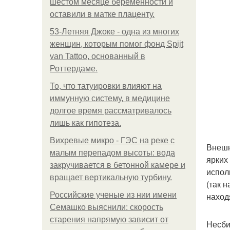
шестом месяце беременности и
оставили в матке плаценту.
53-Летняя Джоке - одна из многих
женщин, которым помог фонд Spijt
van Tattoo, основанный в
Роттердаме.
То, что татуировки влияют на
иммунную систему, в медицине
долгое время рассматривалось
лишь как гипотеза.
Вихревые микро - ГЭС на реке с
Внешн
малым перепадом высоты: вода
ярких
закручивается в бетонной камере и
испол
вращает вертикальную турбину.
(так 
Российские ученые из нии имени
наход
Семашко выяснили: скорость
старения напрямую зависит от
Несби