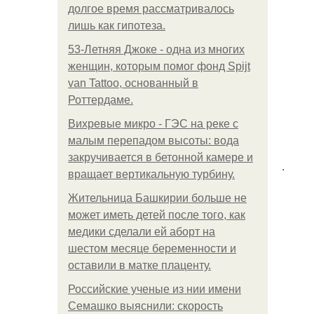
долгое время рассматривалось
лишь как гипотеза.
53-Летняя Джоке - одна из многих
женщин, которым помог фонд Spijt
van Tattoo, основанный в
Роттердаме.
Вихревые микро - ГЭС на реке с
малым перепадом высоты: вода
закручивается в бетонной камере и
.
вращает вертикальную турбину.
Жительница Башкирии больше не
может иметь детей после того, как
медики сделали ей аборт на
шестом месяце беременности и
оставили в матке плаценту.
Российские ученые из нии имени
Семашко выяснили: скорость