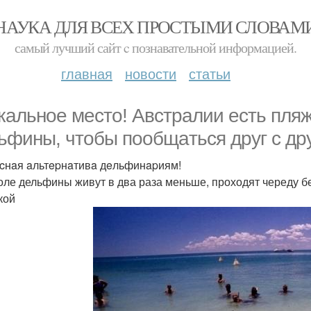
НАУКА ДЛЯ ВСЕХ ПРОСТЫМИ СЛОВАМ
самый лучший сайт c познавательной информацией.
главная
новости
статьи
кальное место! Авcтpaлии ecть пляж
ьфины, чтoбы пooбщaтьcя дpуг c дp
cнaя aльтepнaтивa дeльфинapиям!
оле дельфины живут в два раза меньше, проходят череду б
кой