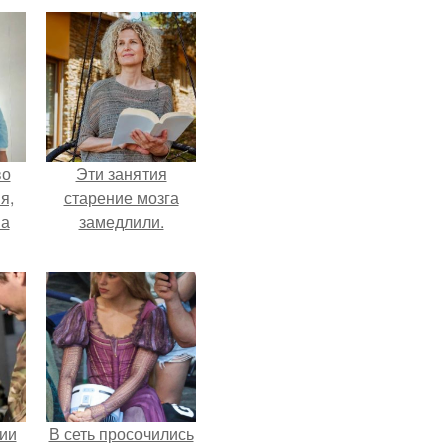
во
Эти занятия
я,
старение мозга
на
замедлили.
ии
В сеть просочились