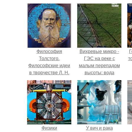
Философия
Вихревые микро -
Г
Толстого.
ГЭС на реке с
т
Философские идеи
малым перепадом
в творчестве Л. Н.
высоты: вода
Толстого.
закручивается в
бетонной камере и
вращает
вертикальную
турбину.
Физики
У вич и рака