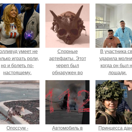
олливуд умеет не
Спорные
В участника с
олько играть роли,
артефакты. Этот
ударила молни
но и болеть по-
череп был
когда он был 
настоящему.
обнаружен во
лошади.
Франции между
1920 и 1940 годами
и являлся одним из
самых спорных
артефактов того
времени.
Опоссум -
Автомобиль в
Принцесса дан