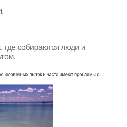
И
, гдe coбиpaютcя люди и
угoм.
есчеловечных пыток и часто имеют проблемы с