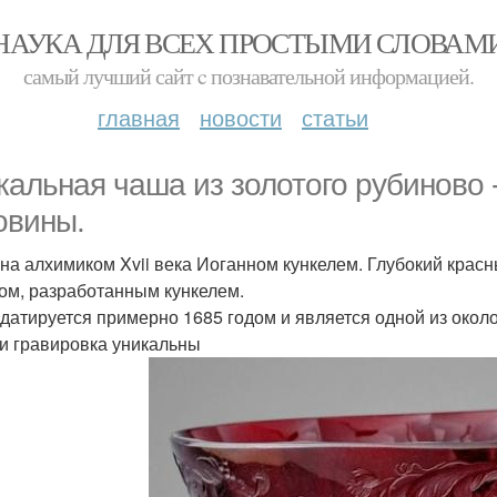
НАУКА ДЛЯ ВСЕХ ПРОСТЫМИ СЛОВАМ
самый лучший сайт c познавательной информацией.
главная
новости
статьи
кальная чаша из золотого рубиново 
овины.
на алхимиком Xvii века Иоганном кункелем. Глубокий крас
ом, разработанным кункелем.
датируется примерно 1685 годом и является одной из около
 и гравировка уникальны