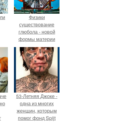
али
Физики
существование
глюбола - новой
формы материи
подтвердили.
аче
53-Летняя Джоке -
нно
одна из многих
женщин, которым
т
помог фонд Spijt
.
van Tattoo,
основанный в