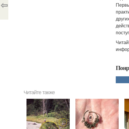
⇦
Первы
практ
други
дейст
посту
Читай
инфор
Понр
Читайте также