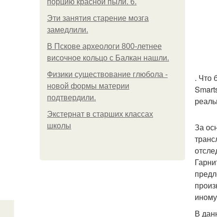
порцию красной пыли. 6.
Эти занятия старение мозга
замедлили.
В Пскове археологи 800-летнее
височное кольцо с Балкан нашли.
Физики существование глюбола -
. Что
новой формы материи
Smart
подтвердили.
реаль
Экстернат в старших классах
школы
За ос
транс
отсле
Гарни
предл
произ
иному
В дан