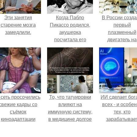
Эти занятия
Когда Пабло
В России созд
старение мозга
Пикассо родился,
первый
замедлили.
акушерка
плазменный
посчитала его
двигатель на
мертворожденным.
криптоне.
 сеть просочились
То, что татуировки
ИИ сделает бог
свежие кадры со
влияют на
всех - и особе
съёмок
иммунную систему,
тех, кто
киноадаптации
в медицине долгое
зарабатывае
Рапунцель", и всё
время
меньше всего
внимание
рассматривалось