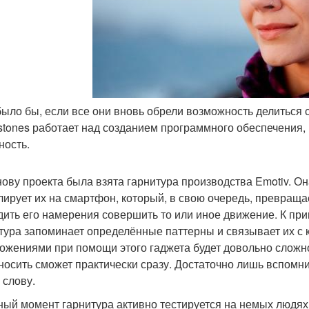
 было бы, если все они вновь обрели возможность делить
stones работает над созданием программного обеспечения, 
ность.
нову проекта была взята гарнитура производства Emotiv. О
лирует их на смартфон, который, в свою очередь, превращае
дить его намерения совершить то или иное движение. К прим
тура запоминает определённые паттерны и связывает их с 
ожениями при помощи этого гаджета будет довольно сложно
носить сможет практически сразу. Достаточно лишь вспомн
 слову.
ный момент гарнитура активно тестируется на немых людях,