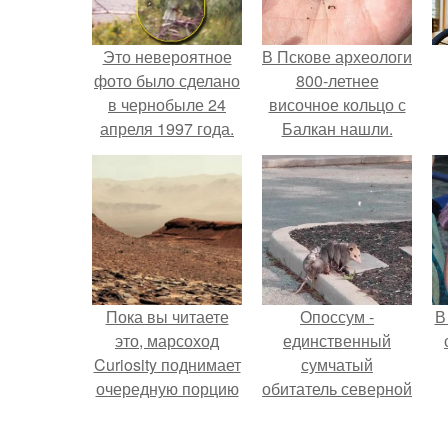
Это невероятное
В Пскове археологи
фото было сделано
800-летнее
в чернобыле 24
височное кольцо с
апреля 1997 года.
Балкан нашли.
Пока вы читаете
Опоссум -
В
это, марсоход
единственный
Curiosity поднимает
сумчатый
очередную порцию
обитатель северной
красной пыли. 6.
америки.
"