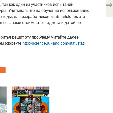
⇨
 так как один из участников испытаний
уры. Учитывая, что на обучение использованию
 годы, для разработчиков из Smartstones это
ться с нами стоимостью гаджета и датой его
ритья решит эту проблему Читайте далее
щем эффекте
http://science.ru-land.com/stati/stati