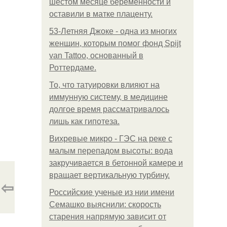
шестом месяце беременности и
оставили в матке плаценту.
53-Летняя Джоке - одна из многих
женщин, которым помог фонд Spijt
van Tattoo, основанный в
Роттердаме.
То, что татуировки влияют на
иммунную систему, в медицине
долгое время рассматривалось
лишь как гипотеза.
Вихревые микро - ГЭС на реке с
малым перепадом высоты: вода
закручивается в бетонной камере и
вращает вертикальную турбину.
⇦
Российские ученые из нии имени
Семашко выяснили: скорость
старения напрямую зависит от