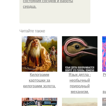
состояния сосудов и работы
сердца.
Читайте также
Килограмм
Язык дятла -
Р
картошки за
необычный
килограмм золота.
природный
механизм.
в
с