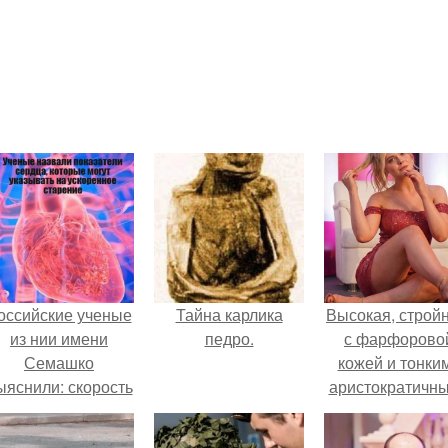
оссийские ученые
Тайна карлика
Высокая, стройн
из нии имени
педро.
с фарфорово
Семашко
кожей и тонки
ыяснили: скорость
аристократичн
тарения напрямую
чертами, эль
зависит от
выглядит так, б