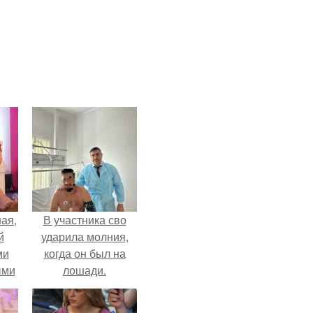
ая,
В участника сво
й
ударила молния,
ми
когда он был на
ыми
лошади.
удто