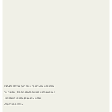
ИИ сделает богаче всех - и особенно тех, кто
зарабатывает меньше всего.
Агент фбр украл $1 млн в крипте, запомнив сид - фразы
из дела, и советовался с Chatgpt, как их потратить.
© 2026 Наука для всех простыми словами
Контакты
Пользовательское соглашение
Политика конфидециальности
Обратная связь