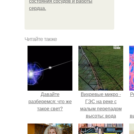
состояния сосудов и работы
сердца.
Читайте также
Давайте
Вихревые микро -
Р
разберемся: что же
ГЭС на реке с
такое свет?
малым перепадом
высоты: вода
в
закручивается в
с
бетонной камере и