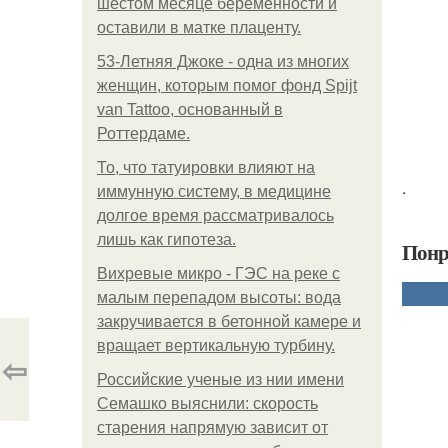
шестом месяце беременности и
оставили в матке плаценту.
53-Летняя Джоке - одна из многих
женщин, которым помог фонд Spijt
van Tattoo, основанный в
Роттердаме.
То, что татуировки влияют на
.
иммунную систему, в медицине
долгое время рассматривалось
лишь как гипотеза.
Понр
Вихревые микро - ГЭС на реке с
малым перепадом высоты: вода
закручивается в бетонной камере и
вращает вертикальную турбину.
⇦
Российские ученые из нии имени
Семашко выяснили: скорость
старения напрямую зависит от