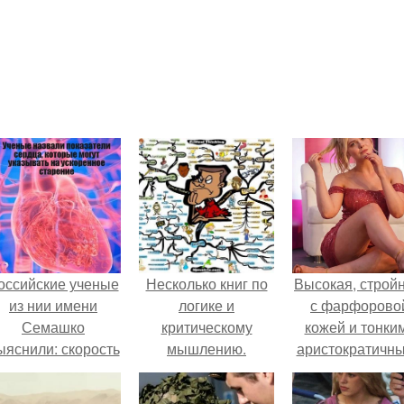
оссийские ученые
Несколько книг по
Высокая, стройн
из нии имени
логике и
с фарфорово
Семашко
критическому
кожей и тонки
ыяснили: скорость
мышлению.
аристократичн
тарения напрямую
чертами, эль
зависит от
выглядит так, б