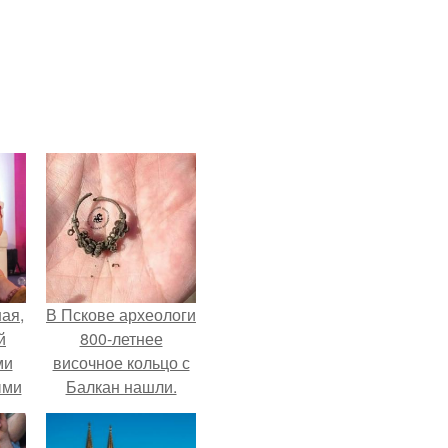
ая,
В Пскове археологи
й
800-летнее
ми
височное кольцо с
ыми
Балкан нашли.
удто