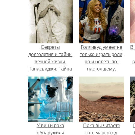
Секреты
Голливуд умеет не
В
долголетия и тайны
только играть роли,
вечной жизни.
но и болеть по-
в
Тапасвиджи. Тайна
настоящему.
долголетия.
У вич и рака
Пока вы читаете
обнаружили
это, марсоход