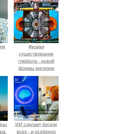
али
Физики
существование
глюбола - новой
формы материи
подтвердили.
йны
ИИ сделает богаче
ра.
всех - и особенно