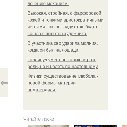
лечению механизм.
Высокая, стройная, с фарфоровой
кожей и тонкими аристократичными
чертами, эль выглядит так, будто
сошла с полотна художника.
В участника сво ударила молния,
когда он был на лошади.
Голливуд умеет не только играть
роли, но и болеть по-настоящему.
Физики существование глюбола -
⇦
новой формы материи
подтвердили.
Читайте также