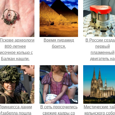
 Пскове археологи
Время пирамид
В России созд
800-летнее
боится.
первый
исочное кольцо с
плазменный
Балкан нашли.
двигатель на
криптоне.
Принцесса дании
В сеть просочились
Мистические та
Изабелла пошла
свежие кадры со
кельнского собо