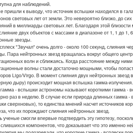
тупна для наблюдений.
е пришли к выводу, что источник вспышки находился в гал
онов световых лет от земли. Это невероятно близко, до си
ояний в миллиарды световых лет. Благодаря этой близости
слияние двух объектов с массами в диапазоне от 1, 1 до 1, 6
онные звезды.
сплеск "Звучал" очень долго - около 100 секунд, слияния ч
ды. Пара нейтронных звезд вращалась вокруг общего центр
тационных волн и сближаясь. Когда расстояние между ними 
тационные волны стали достаточно мощными, чтобы попаст
торов Ligo/Virgo. В момент слияния двух нейтронных звезд 
ерную дыру) происходит мощная вспышка гамма-излучения.
 гамма - вспышки астрономы называют короткими гамма - в
рно раз в неделю. В случае если природа длинных гамма - в
ки сверхновых), то единства мнений насчет источников ко
еза, что их порождают слияния нейтронных звезд.
ь ученые смогли впервые подтвердить эту гипотезу, поско
 слившихся компонентов, что доказывает что это именно н
тилетия мы подозревали, что короткие гамма - всплески по