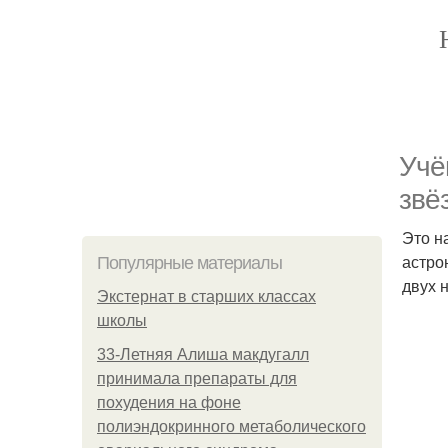
Учё
звё
Это н
астро
Популярные материалы
двух 
Экстернат в старших классах
школы
33-Летняя Алиша макдугалл
принимала препараты для
похудения на фоне
полиэндокринного метаболического