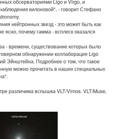
ных обсерваториями Ligo и Virgo, и
 наблюдения килоновой", - говорит Стефано
stronomy.
ияния нейтронных звезд - это может быть как
не ясно, почему гамма - всплеск оказался
ва - времени, существование которых было
стоверном обнаружении коллаборация Ligo
ний Эйнштейна. Подробнее о том, что такое
ленную можно прочитать в наших специальных
на".
нтре различима вспышка VLT/Vimos. VLT/Muse,