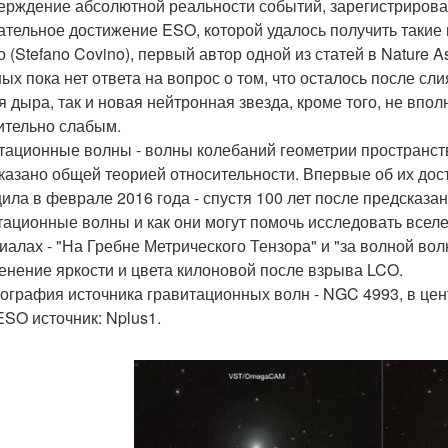
ерждение абсолютной реальности событий, зарегистрирован
ательное достижение ESO, которой удалось получить такие
 (Stefano Covino), первый автор одной из статей в Nature A
ных пока нет ответа на вопрос о том, что осталось после сл
я дыра, так и новая нейтронная звезда, кроме того, не впол
ительно слабым.
тационные волны - волны колебаний геометрии пространст
казано общей теорией относительности. Впервые об их до
ила в феврале 2016 года - спустя 100 лет после предсказа
тационные волны и как они могут помочь исследовать все
иалах - "На Гребне Метрического Тензора" и "за волной вол
менение яркости и цвета килоновой после взрыва LCO.
тография источника гравитационных волн - NGC 4993, в це
SO источник: Nplus1.