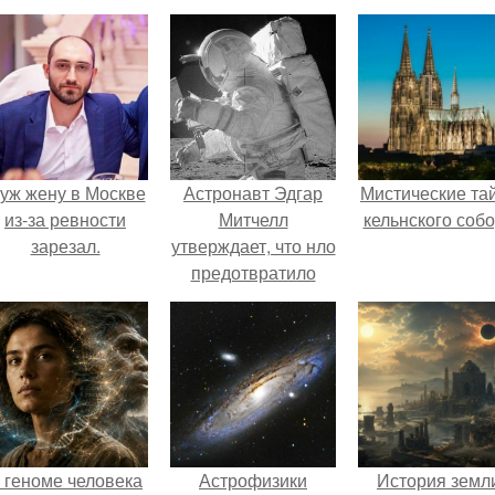
уж жену в Москве
Астронавт Эдгар
Мистические та
из-за ревности
Митчелл
кельнского собо
зарезал.
утверждает, что нло
предотвратило
ядерною войну.
 геноме человека
Астрофизики
История земл