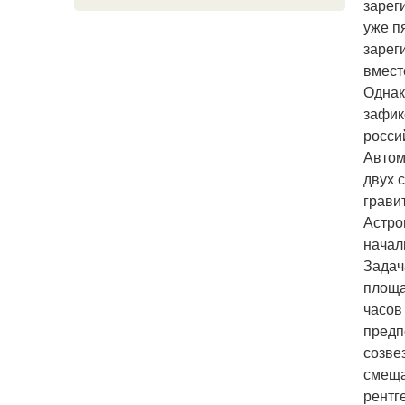
зарег
уже п
зарег
вмест
Однак
зафик
росси
Автом
двух 
грави
Астро
начал
Задач
площа
часов
предп
созве
смеща
рентг