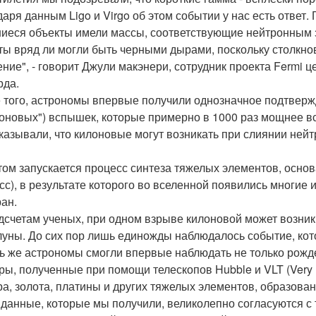
даря данным Ligo и Virgo об этом событии у нас есть ответ
иеся объекты имели массы, соответствующие нейтронным зв
ты вряд ли могли быть черными дырами, поскольку столкн
ение", - говорит Джули макэнери, сотрудник проекта Fermi 
рда.
 того, астрономы впервые получили однозначное подтвер
оновых") вспышек, которые примерно в 1000 раз мощнее в
казывали, что килоновые могут возникать при слиянии нейт
том запускается процесс синтеза тяжелых элементов, основ
сс), в результате которого во вселенной появились многие и
ран.
дсчетам ученых, при одном взрыве килоновой может возникн
луны. До сих пор лишь единожды наблюдалось событие, кот
ь же астрономы смогли впервые наблюдать не только рожде
ры, полученные при помощи телескопов Hubble и VLT (Very L
ра, золота, платины и других тяжелых элементов, образова
 данные, которые мы получили, великолепно согласуются с 