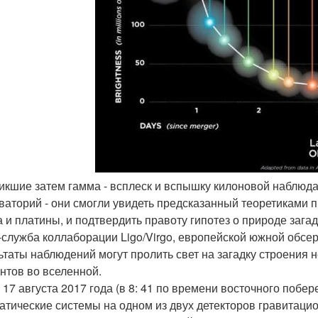
никшие затем гамма - всплеск и вспышку килоновой наблюд
ваторий - они смогли увидеть предсказанный теоретиками п
а и платины, и подтвердить правоту гипотез о природе зага
-служба коллаборации Ligo/Virgo, европейской южной обсер
ьтаты наблюдений могут пролить свет на загадку строения 
нтов во вселенной.
 17 августа 2017 года (в 8: 41 по времени восточного побер
атические системы на одном из двух детекторов гравитацио