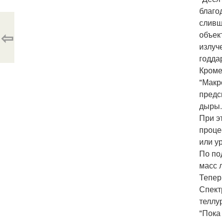
благо
сливш
⇦
объек
излуч
годда
Кроме
"Макр
предс
дыры.
При э
проце
или у
По по
масс 
Тепер
Спект
теллу
"Пока