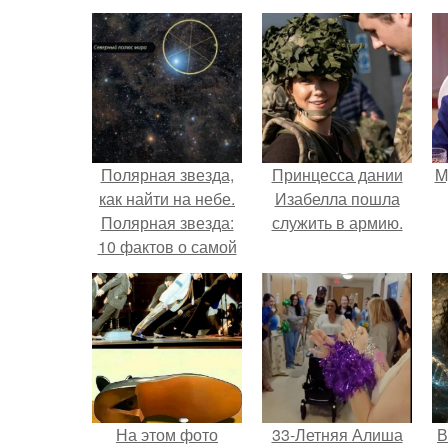
Полярная звезда,
Принцесса дании
M
как найти на небе.
Изабелла пошла
Полярная звезда:
служить в армию.
10 фактов о самой
известной звезде
ночного неба.
На этом фото
33-Летняя Алиша
В