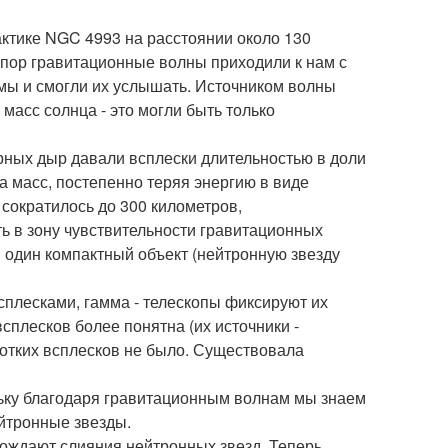
актике NGC 4993 на расстоянии около 130
х пор гравитационные волны приходили к нам с
 мы и смогли их услышать. Источником волны
 масс солнца - это могли быть только
ерных дыр давали всплески длительностью в доли
а масс, постепенно теряя энергию в виде
сократилось до 300 километров,
ь в зону чувствительности гравитационных
в один компактный объект (нейтронную звезду
сплесками, гамма - телескопы фиксируют их
сплесков более понятна (их источники -
ротких всплесков не было. Существовала
льку благодаря гравитационным волнам мы знаем
ейтронные звезды.
рождают слияния нейтронных звезд. Теперь,