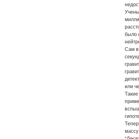
недос
Учены
милли
расст
было 
нейтр
Сам в
секун
грави
грави
детек
или ч
Такие
приме
вспыш
гипот
Тепер
массу
"Деся