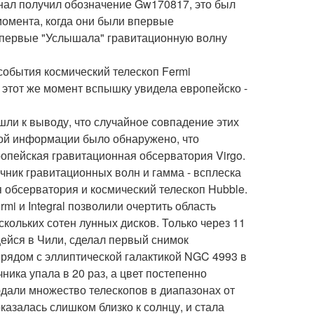
нал получил обозначение Gw170817, это был
момента, когда они были впервые
o впервые "Услышала" гравитационную волну
 события космический телескоп Fermi
этот же момент вспышку увидела европейско -
ли к выводу, что случайное совпадение этих
ной информации было обнаружено, что
ропейская гравитационная обсерватория Virgo.
очник гравитационных волн и гамма - всплеска
 обсерватория и космический телескоп Hubble.
mi и Integral позволили очертить область
кольких сотен лунных дисков. Только через 11
ейся в Чили, сделал первый снимок
а рядом с эллиптической галактикой NGC 4993 в
ника упала в 20 раз, а цвет постепенно
юдали множество телескопов в диапазонах от
казалась слишком близко к солнцу, и стала