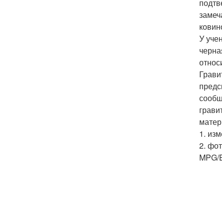
подтв
замеч
ковино
У уче
черна
относ
Грави
предс
сообщ
грави
матер
1. из
2. фо
MPG/E