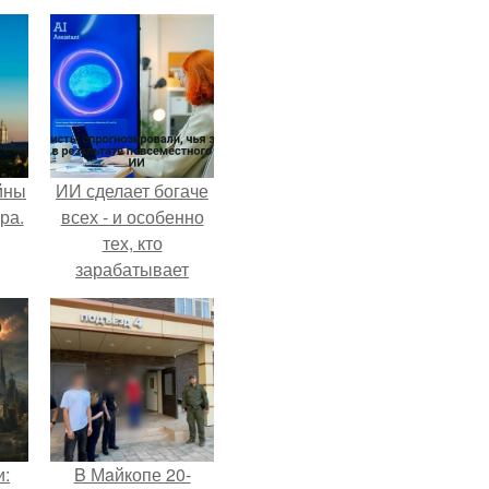
йны
ИИ сделает богаче
ра.
всех - и особенно
тех, кто
зарабатывает
меньше всего.
и:
B Мaйкопе 20-