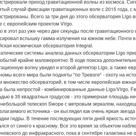
истрировали приход гравитационной волны из космоса. Сиг
ятый случай фиксации гравитационных волн с 2015 года, с 
истрированы. Всего за три дня до этого обсерватория Lig
е с европейским проектом Virgo.
о в этот раз уже через две секунды после гравитационного
сировал вспышку гамма-излучения на южном небе. Почти в 
йская космическая обсерватория Integral.
атические системы анализа данных обсерватории Ligo приш
событий крайне маловероятно. В ходе поиска дополнитель
тационную волну увидел и второй детектор Ligo, а также ев
номы всего мира были подняты "по Тревоге" - охоту на ист
и множество обсерваторий, в том числе европейская южная
а была непростой - комбинированные данные Ligo/Virgo, Fer
дью в 35 квадратных градусов - это примерная площадь нес
 небольшой телескоп Swope с метровым зеркалом, находящ
олагаемого источника - он выглядел как очень яркая звезд
здии гидры. В течение последующих пяти дней яркость источ
лся от синего к красному. Все это время за объектом набл
еновского до инфракрасного, пока в сентябре галактика не о