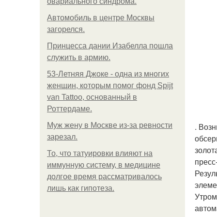
овариального синдрома.
Автомобиль в центре Москвы
загорелся.
Принцесса дании Изабелла пошла
служить в армию.
53-Летняя Джоке - одна из многих
женщин, которым помог фонд Spijt
van Tattoo, основанный в
Роттердаме.
Mуж жену в Москве из-за ревности
. Воз
зарезал.
обсер
золот
То, что татуировки влияют на
пресс
иммунную систему, в медицине
Резул
долгое время рассматривалось
элеме
лишь как гипотеза.
Утром
автом