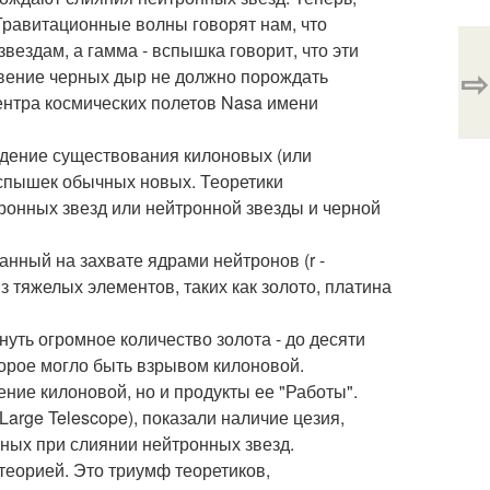
. Гравитационные волны говорят нам, что
ездам, а гамма - вспышка говорит, что эти
⇨
овение черных дыр не должно порождать
центра космических полетов Nasa имени
ждение существования килоновых (или
спышек обычных новых. Теоретики
ронных звезд или нейтронной звезды и черной
анный на захвате ядрами нейтронов (r -
з тяжелых элементов, таких как золото, платина
уть огромное количество золота - до десяти
орое могло быть взрывом килоновой.
ние килоновой, но и продукты ее "Работы".
arge Telescope), показали наличие цезия,
нных при слиянии нейтронных звезд.
теорией. Это триумф теоретиков,