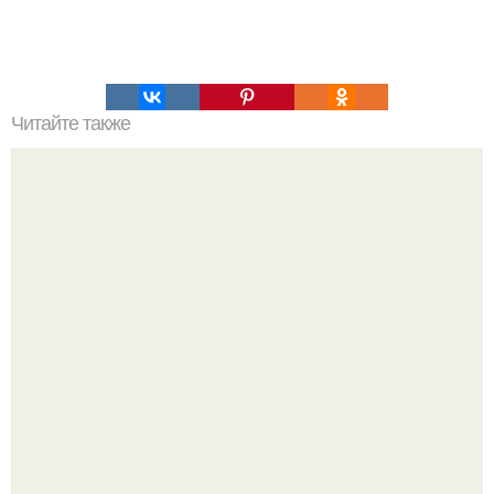
Читайте также
Это невероятное фото было сделано в чернобыле 24
апреля 1997 года.