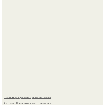
Высокая, стройная, с фарфоровой кожей и тонкими
аристократичными чертами, эль выглядит так, будто
сошла с полотна художника.
Голливуд умеет не только играть роли, но и болеть по-
настоящему.
© 2026 Наука для всех простыми словами
Контакты
Пользовательское соглашение