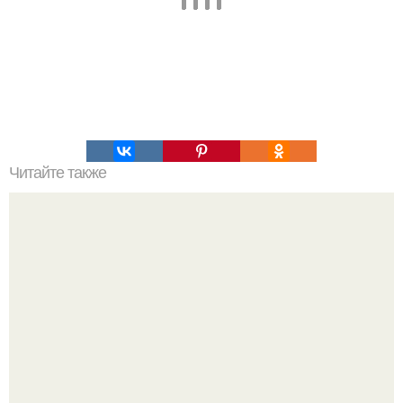
Читайте также
Moлнии в aтмocфepe Юпитера в представлении
художника.