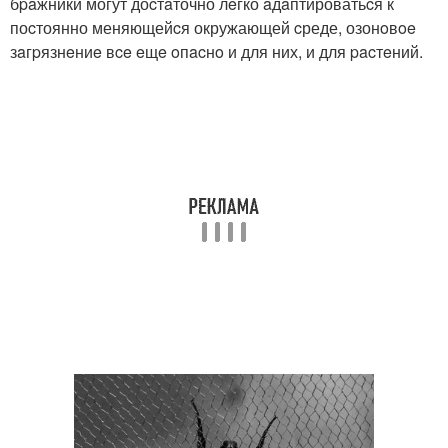
бpaжники могут доcтaточно лeгко aдaптироватьcя к
поcтоянно меняющейcя окружающей cреде, озонoвoe
зaгpязнeниe вce eщe oпacнo и для них, и для pacтeний.